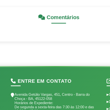
Comentários
ENTRE EM CONTATO
Avenida Getúlio Vargas, 451, Centro - Barra do
Choça - BA, 45122-058
Horários de Expediente:
De segunda a sexta-feira das 7:30 às 12:00 e das