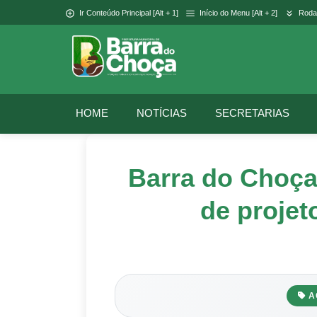
Ir Conteúdo Principal [Alt + 1]
Início do Menu [Alt + 2]
Rodap
HOME
NOTÍCIAS
SECRETARIAS
Barra do Choça
de projet
A