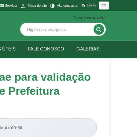
Libras
SEI Servidor
Mapa do site
Alto contraste
Pesquisar no site
S ÚTEIS
FALE CONOSCO
GALERIAS
ae para validação
e Prefeitura
do às 00:00