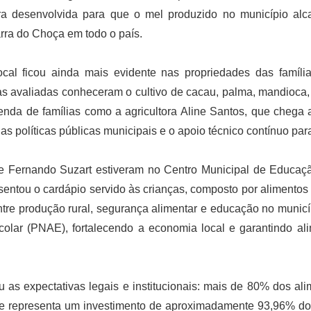
ura desenvolvida para que o mel produzido no município a
rra do Choça em todo o país.
 local ficou ainda mais evidente nas propriedades das famíli
s avaliadas conheceram o cultivo de cacau, palma, mandioca, l
enda de famílias como a agricultora Aline Santos, que chega a
as políticas públicas municipais e o apoio técnico contínuo pa
 Fernando Suzart estiveram no Centro Municipal de Educação
entou o cardápio servido às crianças, composto por alimentos p
tre produção rural, segurança alimentar e educação no municí
olar (PNAE), fortalecendo a economia local e garantindo al
ou as expectativas legais e institucionais: mais de 80% dos a
 que representa um investimento de aproximadamente 93,96% do