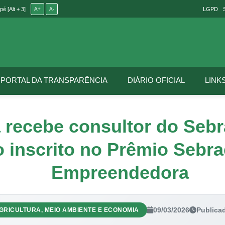
é [Alt + 3]
A+
A-
LGPD
PORTAL DA TRANSPARÊNCIA
DIÁRIO OFICIAL
LINK
 recebe consultor do Sebr
o inscrito no Prêmio Sebra
Empreendedora
09/03/2026
Publica
GRICULTURA, MEIO AMBIENTE E ECONOMIA