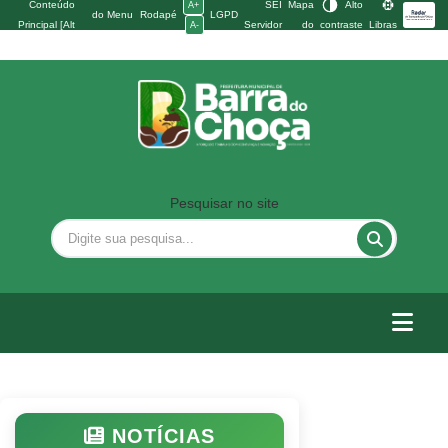
Conteúdo
SEI
Mapa
Alto
A+
do Menu
Rodapé
LGPD
Principal [Alt
Servidor
do
contraste
Libras
A-
[Alt + 2]
[Alt + 3]
+ 1]
site
Pesquisar no site
NOTÍCIAS