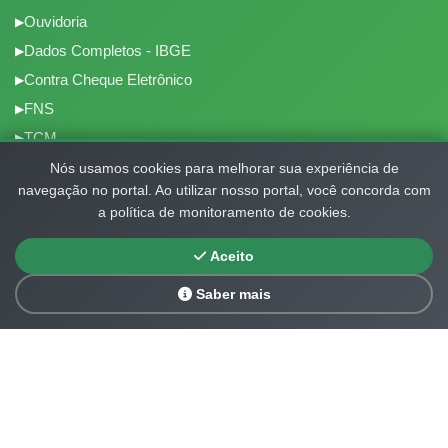
Ouvidoria
Dados Completos - IBGE
Contra Cheque Eletrônico
FNS
TCM
Recebimento do FPM
Nós usamos cookies para melhorar sua experiência de
navegação no portal. Ao utilizar nosso portal, você concorda com
CONTRA CHEQUE
a política de monitoramento de cookies.
Perguntas Frequentes
Radar da transparência
Aceito
Certidão negativa
Saber mais
Mapa do site
SEI - Acesso servidor
Copyright © 2026 - Desenvolvido por
Mindhouse