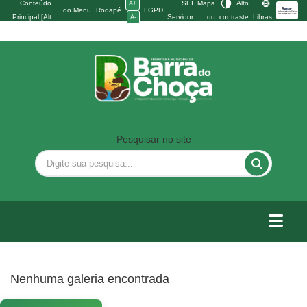
Conteúdo
SEI
Mapa
Alto
A+
do Menu
Rodapé
LGPD
Principal [Alt
Servidor
do
contraste
Libras
A-
[Alt + 2]
[Alt + 3]
+ 1]
site
Pesquisar no site
Nenhuma galeria encontrada